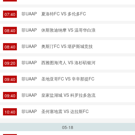
菲UAAP
夏洛特FC VS 多伦多FC
07:40
菲UAAP
休斯敦迪纳摩 VS 温哥华白浪
08:40
菲UAAP
奥斯汀FC VS 堪萨斯城竞技
08:40
菲UAAP
西雅图海湾人 VS 洛杉矶银河
09:20
菲UAAP
圣地亚哥FC VS 辛辛那提FC
09:40
菲UAAP
皇家盐湖城 VS 科罗拉多急流
09:40
菲UAAP
圣何塞地震 VS 达拉斯FC
10:40
05-18