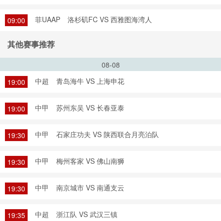
菲UAAP
洛杉矶FC VS 西雅图海湾人
09:00
其他赛事推荐
08-08
中超
青岛海牛 VS 上海申花
19:00
中甲
苏州东吴 VS 长春亚泰
19:00
中甲
石家庄功夫 VS 陕西联合月亮泊队
19:30
中甲
梅州客家 VS 佛山南狮
19:30
中甲
南京城市 VS 南通支云
19:30
中超
浙江队 VS 武汉三镇
19:35