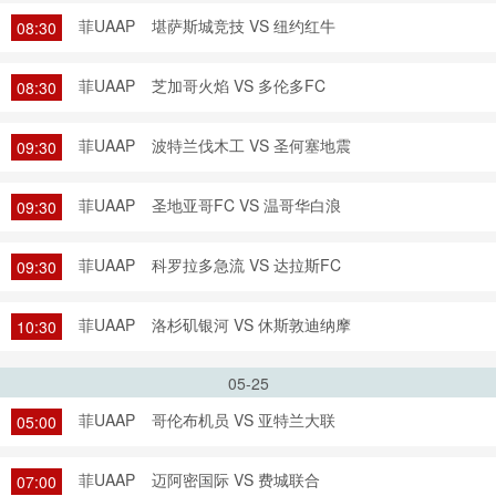
菲UAAP
堪萨斯城竞技 VS 纽约红牛
08:30
菲UAAP
芝加哥火焰 VS 多伦多FC
08:30
菲UAAP
波特兰伐木工 VS 圣何塞地震
09:30
菲UAAP
圣地亚哥FC VS 温哥华白浪
09:30
菲UAAP
科罗拉多急流 VS 达拉斯FC
09:30
菲UAAP
洛杉矶银河 VS 休斯敦迪纳摩
10:30
05-25
菲UAAP
哥伦布机员 VS 亚特兰大联
05:00
菲UAAP
迈阿密国际 VS 费城联合
07:00