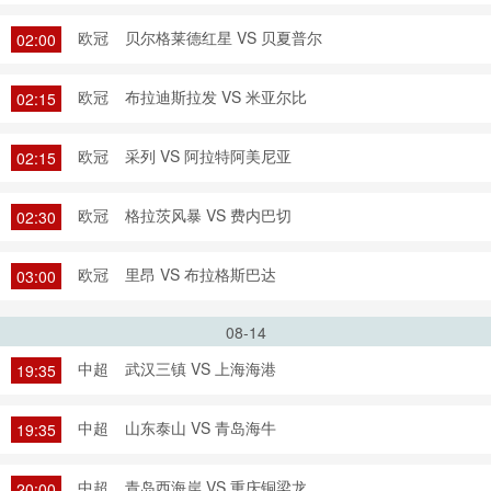
欧冠
贝尔格莱德红星 VS 贝夏普尔
02:00
欧冠
布拉迪斯拉发 VS 米亚尔比
02:15
欧冠
采列 VS 阿拉特阿美尼亚
02:15
欧冠
格拉茨风暴 VS 费内巴切
02:30
欧冠
里昂 VS 布拉格斯巴达
03:00
08-14
中超
武汉三镇 VS 上海海港
19:35
中超
山东泰山 VS 青岛海牛
19:35
中超
青岛西海岸 VS 重庆铜梁龙
20:00