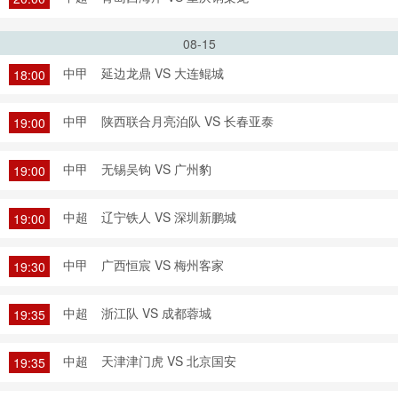
08-15
中甲
延边龙鼎 VS 大连鲲城
18:00
中甲
陕西联合月亮泊队 VS 长春亚泰
19:00
中甲
无锡吴钩 VS 广州豹
19:00
中超
辽宁铁人 VS 深圳新鹏城
19:00
中甲
广西恒宸 VS 梅州客家
19:30
中超
浙江队 VS 成都蓉城
19:35
中超
天津津门虎 VS 北京国安
19:35