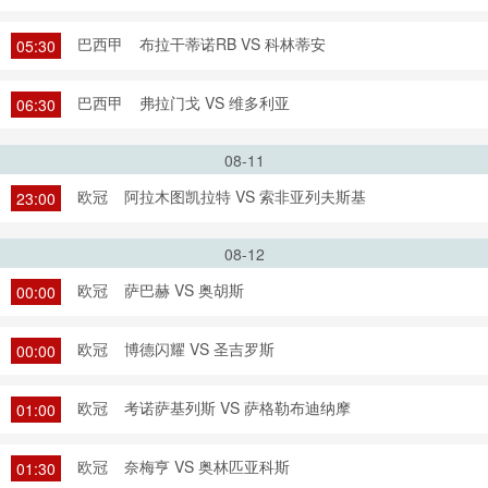
巴西甲
布拉干蒂诺RB VS 科林蒂安
05:30
巴西甲
弗拉门戈 VS 维多利亚
06:30
08-11
欧冠
阿拉木图凯拉特 VS 索非亚列夫斯基
23:00
08-12
欧冠
萨巴赫 VS 奥胡斯
00:00
欧冠
博德闪耀 VS 圣吉罗斯
00:00
欧冠
考诺萨基列斯 VS 萨格勒布迪纳摩
01:00
欧冠
奈梅亨 VS 奥林匹亚科斯
01:30