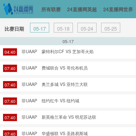
所有联赛
24直播网英超
24直播网世界
05-17
05-18
05-24
05-25
比赛日期
05-17
菲UAAP
蒙特利尔CF VS 芝加哥火焰
04:40
菲UAAP
费城联合 VS 哥伦布机员
07:40
菲UAAP
奥兰多城 VS 亚特兰大联
07:40
菲UAAP
纽约红牛 VS 纽约城
07:40
菲UAAP
新英格兰革命 VS 明尼苏达联
07:40
菲UAAP
华盛顿联 VS 圣路易斯城
07:40