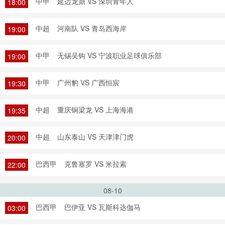
中甲
延边龙鼎 VS 深圳青年人
18:00
中超
河南队 VS 青岛西海岸
19:00
中甲
无锡吴钩 VS 宁波职业足球俱乐部
19:00
中甲
广州豹 VS 广西恒宸
19:30
中超
重庆铜梁龙 VS 上海海港
19:35
中超
山东泰山 VS 天津津门虎
20:00
巴西甲
克鲁塞罗 VS 米拉索
22:00
08-10
巴西甲
巴伊亚 VS 瓦斯科达伽马
03:00