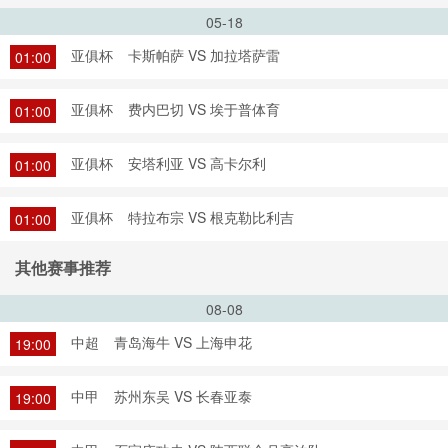
05-18
亚俱杯
卡斯帕萨 VS 加拉塔萨雷
01:00
亚俱杯
费内巴切 VS 埃于普体育
01:00
亚俱杯
安塔利亚 VS 高卡尔利
01:00
亚俱杯
特拉布宗 VS 根克勒比利吉
01:00
其他赛事推荐
08-08
中超
青岛海牛 VS 上海申花
19:00
中甲
苏州东吴 VS 长春亚泰
19:00