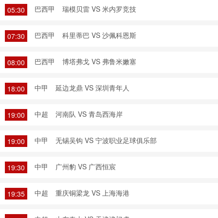
巴西甲
瑞模贝雷 VS 米内罗竞技
05:30
巴西甲
科里蒂巴 VS 沙佩科恩斯
07:30
巴西甲
博塔弗戈 VS 弗鲁米嫩塞
08:00
中甲
延边龙鼎 VS 深圳青年人
18:00
中超
河南队 VS 青岛西海岸
19:00
中甲
无锡吴钩 VS 宁波职业足球俱乐部
19:00
中甲
广州豹 VS 广西恒宸
19:30
中超
重庆铜梁龙 VS 上海海港
19:35