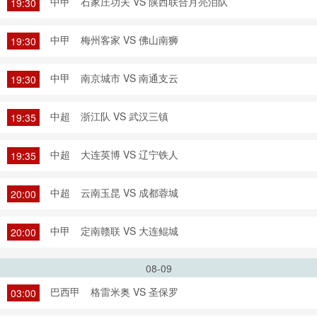
中甲
石家庄功夫 VS 陕西联合月亮泊队
19:30
中甲
梅州客家 VS 佛山南狮
19:30
中甲
南京城市 VS 南通支云
19:30
中超
浙江队 VS 武汉三镇
19:35
中超
大连英博 VS 辽宁铁人
19:35
中超
云南玉昆 VS 成都蓉城
20:00
中甲
定南赣联 VS 大连鲲城
20:00
08-09
巴西甲
格雷米奥 VS 圣保罗
03:00