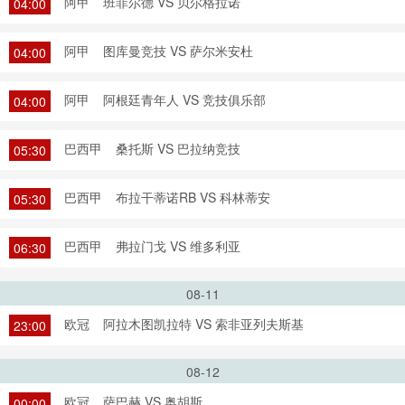
阿甲
班菲尔德 VS 贝尔格拉诺
04:00
阿甲
图库曼竞技 VS 萨尔米安杜
04:00
阿甲
阿根廷青年人 VS 竞技俱乐部
04:00
巴西甲
桑托斯 VS 巴拉纳竞技
05:30
巴西甲
布拉干蒂诺RB VS 科林蒂安
05:30
巴西甲
弗拉门戈 VS 维多利亚
06:30
08-11
欧冠
阿拉木图凯拉特 VS 索非亚列夫斯基
23:00
08-12
欧冠
萨巴赫 VS 奥胡斯
00:00