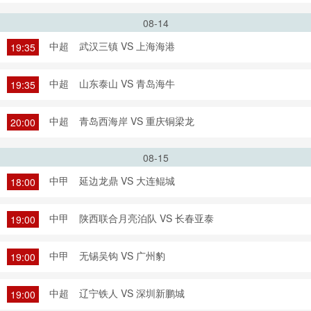
08-14
中超
武汉三镇 VS 上海海港
19:35
中超
山东泰山 VS 青岛海牛
19:35
中超
青岛西海岸 VS 重庆铜梁龙
20:00
08-15
中甲
延边龙鼎 VS 大连鲲城
18:00
中甲
陕西联合月亮泊队 VS 长春亚泰
19:00
中甲
无锡吴钩 VS 广州豹
19:00
中超
辽宁铁人 VS 深圳新鹏城
19:00