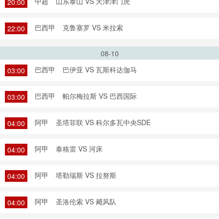
中超
山东泰山 VS 天津津门虎
20:00
巴西甲
克鲁塞罗 VS 米拉索
22:00
08-10
巴西甲
巴伊亚 VS 瓦斯科达伽马
03:00
巴西甲
帕尔梅拉斯 VS 巴西国际
03:00
阿甲
圣塔菲联 VS 科尔多瓦中央SDE
04:00
阿甲
泰格雷 VS 河床
04:00
阿甲
塔勒瑞斯 VS 拉努斯
04:00
阿甲
圣洛伦索 VS 飓风队
04:00