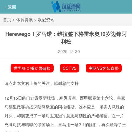
< 返回
首页
>
体育资讯
>
欧冠资讯
Herewego！罗马诺：维拉签下格雷米奥19岁边锋阿
利松
2025-12-30
世界杯直播专属链接
CCTV5
主队VS客队直播
请点击本文右上角的关注，感谢您的支持
12月15日的门迪索罗萨球场，寒风凛冽。西甲联赛第十六轮，皇家
马德里做客挑战深陷降级区的阿拉维斯。这本应是一场实力悬殊的
对决，却演变成了一场对卫冕冠军意志与韧性的严峻考验。在一片
充满对抗与呐喊的绿茵场上，皇马用一场2-1的险胜，再次诠释了王