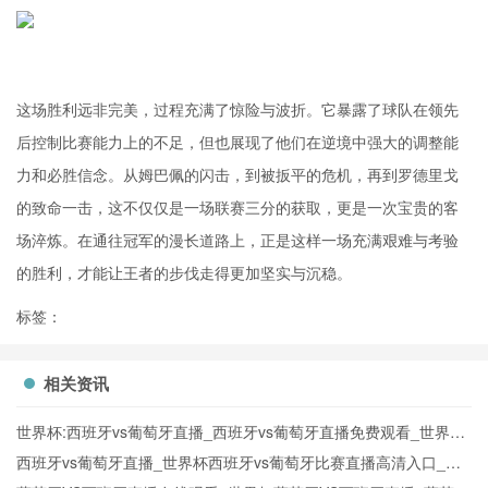
这场胜利远非完美，过程充满了惊险与波折。它暴露了球队在领先
后控制比赛能力上的不足，但也展现了他们在逆境中强大的调整能
力和必胜信念。从姆巴佩的闪击，到被扳平的危机，再到罗德里戈
的致命一击，这不仅仅是一场联赛三分的获取，更是一次宝贵的客
场淬炼。在通往冠军的漫长道路上，正是这样一场充满艰难与考验
的胜利，才能让王者的步伐走得更加坚实与沉稳。
标签：
相关资讯
世界杯:西班牙vs葡萄牙直播_西班牙vs葡萄牙直播免费观看_世界杯
今日西班牙vs葡萄牙直播在线观看高清视频直播
西班牙vs葡萄牙直播_世界杯西班牙vs葡萄牙比赛直播高清入口_西