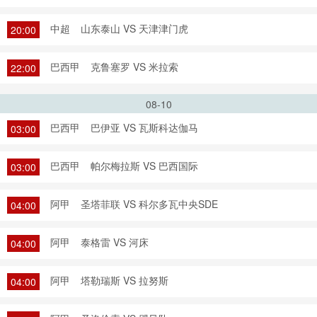
中超
山东泰山 VS 天津津门虎
20:00
巴西甲
克鲁塞罗 VS 米拉索
22:00
08-10
巴西甲
巴伊亚 VS 瓦斯科达伽马
03:00
巴西甲
帕尔梅拉斯 VS 巴西国际
03:00
阿甲
圣塔菲联 VS 科尔多瓦中央SDE
04:00
阿甲
泰格雷 VS 河床
04:00
阿甲
塔勒瑞斯 VS 拉努斯
04:00