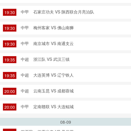
中甲
石家庄功夫 VS 陕西联合月亮泊队
19:30
中甲
梅州客家 VS 佛山南狮
19:30
中甲
南京城市 VS 南通支云
19:30
中超
浙江队 VS 武汉三镇
19:35
中超
大连英博 VS 辽宁铁人
19:35
中超
云南玉昆 VS 成都蓉城
20:00
中甲
定南赣联 VS 大连鲲城
20:00
08-09