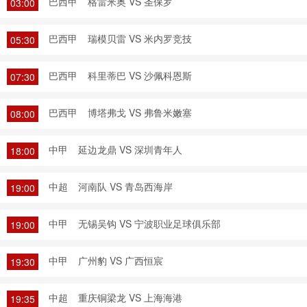
巴西甲
格雷米奥 VS 圣保罗
03:00
巴西甲
瑞模贝雷 VS 米内罗竞技
05:30
巴西甲
科里蒂巴 VS 沙佩科恩斯
07:30
巴西甲
博塔弗戈 VS 弗鲁米嫩塞
08:00
中甲
延边龙鼎 VS 深圳青年人
18:00
中超
河南队 VS 青岛西海岸
19:00
中甲
无锡吴钩 VS 宁波职业足球俱乐部
19:00
中甲
广州豹 VS 广西恒宸
19:30
中超
重庆铜梁龙 VS 上海海港
19:35