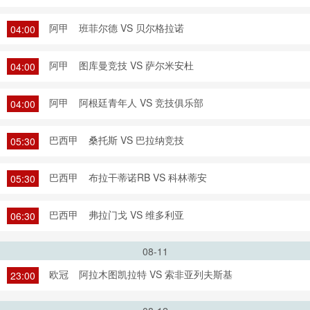
阿甲
班菲尔德 VS 贝尔格拉诺
04:00
阿甲
图库曼竞技 VS 萨尔米安杜
04:00
阿甲
阿根廷青年人 VS 竞技俱乐部
04:00
巴西甲
桑托斯 VS 巴拉纳竞技
05:30
巴西甲
布拉干蒂诺RB VS 科林蒂安
05:30
巴西甲
弗拉门戈 VS 维多利亚
06:30
08-11
欧冠
阿拉木图凯拉特 VS 索非亚列夫斯基
23:00