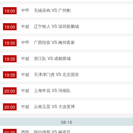
中甲
无锡吴钩 VS 广州豹
19:00
中超
辽宁铁人 VS 深圳新鹏城
19:00
中甲
广西恒宸 VS 梅州客家
19:30
中超
浙江队 VS 成都蓉城
19:35
中超
天津津门虎 VS 北京国安
19:35
中超
上海申花 VS 河南队
20:00
中超
云南玉昆 VS 大连英博
20:00
08-16
西甲
阿拉维斯 VS 赫塔菲
01:30