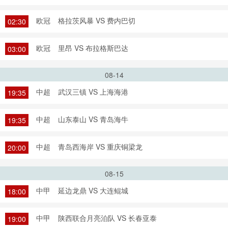
欧冠
格拉茨风暴 VS 费内巴切
02:30
欧冠
里昂 VS 布拉格斯巴达
03:00
08-14
中超
武汉三镇 VS 上海海港
19:35
中超
山东泰山 VS 青岛海牛
19:35
中超
青岛西海岸 VS 重庆铜梁龙
20:00
08-15
中甲
延边龙鼎 VS 大连鲲城
18:00
中甲
陕西联合月亮泊队 VS 长春亚泰
19:00