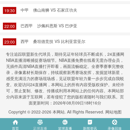
中甲
佛山南狮 VS 石家庄功夫
19:30
巴西甲
沙佩科恩斯 VS 巴伊亚
22:00
西甲
桑坦德竞技 VS 比利亚雷亚尔
23:00
专注追踪联盟新生代球员，期待见证年轻球员不断成长，24直播网
NBA直播清晰捕捉赛场细节。NBA直播免费在线看无需办理会员，
无插件高清NBA直播打开即看，画面流畅稳定。全赛季赛事完整收
录，录像素材长期保存，持续观察新秀赛场发挥，发掘篮球新星，
感受充满活力的赛场现场感，见证联盟年轻力量一步步完成自我蜕
变。欢迎访问24直播网，本网站上的所有内容受版权保护。未经许
可，禁止复制、修改、传播或利用本网站上的任何内容。本网站部
分内容来源于互联网，若有侵犯了您的版权请随时与我们联系。页
面更新时间：2026年08月09日18时16分
Copyright © 2022-
2026
本网站. All Rights Reserved.
网站地图
首页
足球直播
篮球直播
新闻资讯
录像回放