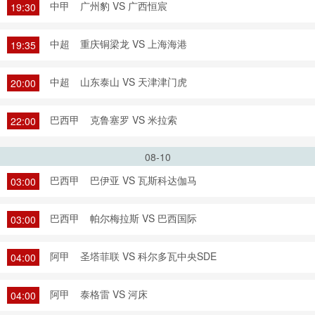
中甲
广州豹 VS 广西恒宸
19:30
中超
重庆铜梁龙 VS 上海海港
19:35
中超
山东泰山 VS 天津津门虎
20:00
巴西甲
克鲁塞罗 VS 米拉索
22:00
08-10
巴西甲
巴伊亚 VS 瓦斯科达伽马
03:00
巴西甲
帕尔梅拉斯 VS 巴西国际
03:00
阿甲
圣塔菲联 VS 科尔多瓦中央SDE
04:00
阿甲
泰格雷 VS 河床
04:00