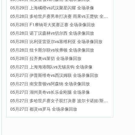
05月29日 上海橘橙vs武汉聚星闪耀 全场录像
05月28日 多哈世乒赛男单打决赛 雨果vs王楚钦 全场
录像回放
05月28日 F1摩纳哥大奖赛正赛 全场录像回放
05月28日 诺丁汉森林vs切尔西 全场录像回放
05月28日 比利亚雷亚尔vs塞维利亚 全场录像回放
05月28日 纽卡斯尔联vs埃弗顿 全场录像回放
05月28日 拉齐奥vs莱切 全场录像回放
05月27日 上海海港B队vs无锡吴钩 全场录像
05月27日 伊普斯维奇vs西汉姆联 全场录像回放
05月27日 南安普顿vs阿森纳 全场录像回放
05月27日 湖州美奇vs长乐金刚腿 全场录像
05月27日 多哈世乒赛女子双打决赛 波尔卡诺娃/斯佐
科斯vs王曼昱/蒯曼 全场录像回放
05月27日 都灵vs罗马 全场录像回放
05月26日 赫罗纳vs马德里竞技 全场录像
05月26日 AC米兰vs蒙扎全场录像回放
05月26日 重庆瀚达vs贵州飞鹰 全场录像