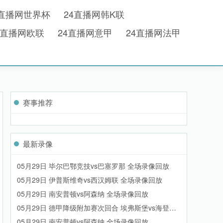
4直播网世界杯
24直播网韩K联
4直播网欧联
24直播网意甲
24直播网法甲
赛事推荐
最新录像
05月29日 毕尔巴鄂竞技vs巴塞罗那 全场录像回放
05月29日 伊普斯维奇vs西汉姆联 全场录像回放
05月29日 南安普顿vs阿森纳 全场录像回放
05月29日 德甲降级附加赛次回合 埃弗斯堡vs海登海
姆 全场录像
05月29日 南安普顿vs阿森纳 全场录像回放