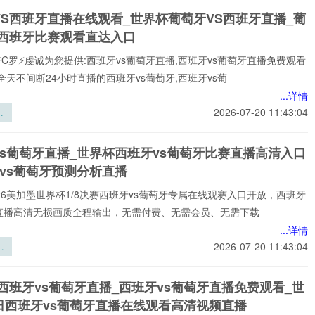
VS西班牙直播在线观看_世界杯葡萄牙VS西班牙直播_葡
S西班牙比赛观看直达入口
⚡️C罗⚡️虔诚为您提供:西班牙vs葡萄牙直播,西班牙vs葡萄牙直播免费观看
全天不间断24小时直播的西班牙vs葡萄牙,西班牙vs葡
...详情
战
2026-07-20 11:43:04
6
量
vs葡萄牙直播_世界杯西班牙vs葡萄牙比赛直播高清入口
推
牙vs葡萄牙预测分析直播
️2026美加墨世界杯1/8决赛西班牙vs葡萄牙专属在线观赛入口开放，西班牙
牙直播高清无损画质全程输出，无需付费、无需会员、无需下载
...详情
界
2026-07-20 11:43:04
效
从
西班牙vs葡萄牙直播_西班牙vs葡萄牙直播免费观看_世
维
日西班牙vs葡萄牙直播在线观看高清视频直播
2