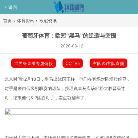
< 返回
首页
>
体育资讯
>
欧冠资讯
葡萄牙体育：欧冠“黑马”的逆袭与突围
2026-03-12
世界杯直播专属链接
CCTV5
主队VS客队直播
北京时间12月18日，皇马出战国王杯，他们在客场对阵塔拉维亚，
对手是来自低级别联赛的球队，按理说皇马应该轻松大胜晋级才
对，结果他们3-2险胜对手，差点就翻车了。
由于对手实力不强，本场皇马进行了部分轮换，不过阿隆索依然坚