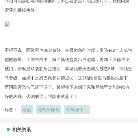
马很可能趁联赛间歇期换帅，不过要是皇马能击败对手，相信阿隆
索还能继续执教。
不得不说，阿隆索也确实命好。在最危急的时候，皇马有2个人成为
他的救星。上周末西甲，姆巴佩伤愈复出后进球，再加上
罗德里戈
破门，帮助皇马战胜阿拉维斯，本场比赛姆巴佩又独造3球，率领皇
马晋级。如果不是姆巴佩和罗德里戈，这2场比赛皇马都很难赢下，
而阿隆索恐怕已经下课了。希望接下来姆巴佩和罗德里戈能继续有
好的表现，否则的话，阿隆索就悬了！
标签：
欧冠
葡萄牙体育
葡萄牙体育
的比赛之路
相关资讯