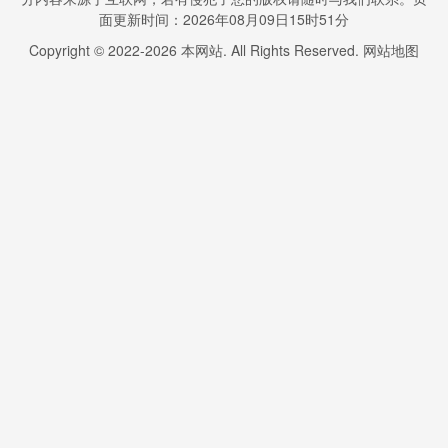
面更新时间：2026年08月09日15时51分
Copyright © 2022-
2026
本网站. All Rights Reserved.
网站地图