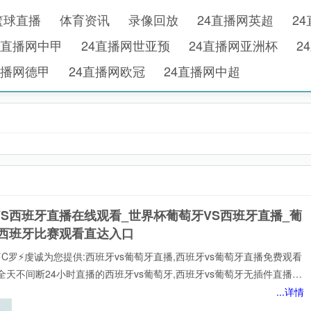
篮球直播
体育资讯
录像回放
24直播网英超
2
4直播网中甲
24直播网世亚预
24直播网亚洲杯
2
直播网德甲
24直播网欧冠
24直播网中超
VS西班牙直播在线观看_世界杯葡萄牙VS西班牙直播_葡
S西班牙比赛观看直达入口
⚡️C罗⚡️虔诚为您提供:西班牙vs葡萄牙直播,西班牙vs葡萄牙直播免费观看
全天不间断24小时直播的西班牙vs葡萄牙,西班牙vs葡萄牙无插件直播,
承诺,全场西班牙vs葡萄牙高清直播免费观看包括✅西班牙vs葡萄牙✅
...详情
,第一时间观看到平台实时更新西班牙vs葡萄牙直播相关信息，视频、图
战