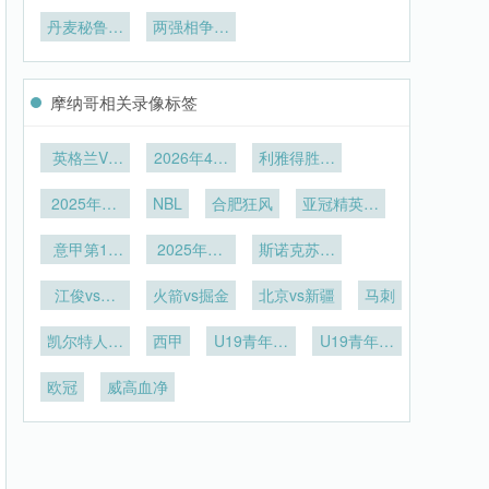
杀机：高原
杯球场运营
至迈阿密6
落地：北美
深度报告
结！世界杯
主场如何悄
解密：梅赛
丹麦秘鲁激
世界杯预选
两强相争盼
最后门票尘
然改写比赛
战争夺出线
德斯-奔驰
赛终局之战
同闯十六强
埃落定
天平**
球场可开合
权
的新格局
屋顶的赛事
摩纳哥相关录像标签
日全流程实
操指南
英格兰VS
2026年4月
利雅得胜利
加纳英格兰
6日
vs阿科多
2025年12
VS加纳直
NBL
合肥狂风
亚冠精英联
月29日
播
赛西亚区第
意甲第16
2025年12
斯诺克苏格
6轮
轮
月20日
兰公开赛第
江俊vs大
火箭vs掘金
北京vs新疆
2轮
马刺
卫-吉尔伯
凯尔特人vs
特
西甲
U19青年篮
U19青年篮
猛龙
球联赛
球联赛小组
欧冠
威高血净
赛第6轮