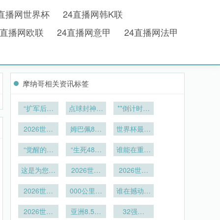
4直播网世界杯
24直播网韩K联
4直播网欧联
24直播网意甲
24直播网法甲
摩纳哥相关资讯标签
“扩军后世
点球封神：
**倒计时换
界杯裁判员
2026世界
人：绝境中
体能负荷的
2026世界
杯淘汰赛的
姆巴佩8秒
的惊天赌注
世界杯最快
分异演化路
杯场馆安全
宿命对决”
破门
进球纪录诞
**
径与疲劳累
评估：费城
“觉醒的刚
“生死48小
谁能在重压
生
积动态识别
林肯金融球
果（金）：
时：2026
下稳住呼吸
场应急疏散
非洲雄狮能
这是为您重
机制研究”
世界杯淘汰
2026世界
2026世界
通道宽度标
写的标题：
否再啸江
赛极速轮转
杯鹰眼技术
杯前瞻：阿
准符合性深
<br /> <br
2026世界
湖？”
解析：大都
000公里转
的终极考
兹特克球场
谁在撼动格
/> **非洲区
杯跨城挑
度分析
会人寿球场
场成本全揭
验”
草皮改造技
局？
世预赛暗藏
战：温哥华
2026世界
校准基准点
亚洲8.5席
秘
32强集
术解析