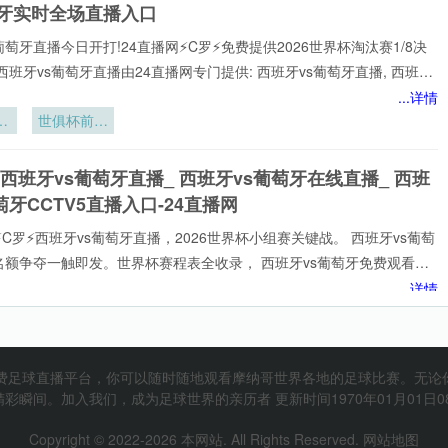
班牙实时全场直播入口
累
别
葡萄牙直播今日开打!24直播网⚡️C罗⚡️免费提供2026世界杯淘汰赛1/8决
”
西班牙vs葡萄牙直播由24直播网专门提供: 西班牙vs葡萄牙直播, 西班牙
免费视频直播, 西班牙vs葡萄牙高清在线比赛免费直播、 西班牙vs葡萄牙
...详情
、 西班牙vs葡萄牙视频以及足球直播,世界杯直播等多项体育赛事。球迷
锁
世俱杯前中
赏最新的 西班牙vs葡萄牙直播
超豪门备战
遭硬核限速
 西班牙vs葡萄牙直播_ 西班牙vs葡萄牙在线直播_ 西班
萄牙CCTV5直播入口-24直播网
⚡️C罗⚡️西班牙vs葡萄牙直播，2026世界杯小组赛关键战。 西班牙vs葡萄
名额争夺一触即发。世界杯赛程表全收录， 西班牙vs葡萄牙免费观看不
网不花钱。1080P高清流畅，中文解说陪你到终场。实时更新积分榜、
...详情
攻榜。来24直播网， 西班牙vs葡萄牙直播就在这里！
战
点球封神：
2026世界
杯淘汰赛的
西班牙vs葡萄牙直播_西班牙vs葡萄牙直播免费观看_世
宿命对决”
免费足球直播平台，你可以随时随地观看摩纳哥世界各地的足球比赛。无论
日西班牙vs葡萄牙直播在线观看高清视频直播
彩瞬间。加入我们，成为足球世界的亲历者 更新时间1970年01月01日08
s葡萄牙直播】24直播网⚡️C罗⚡️直通世界杯全景观赛主场!体验世界杯历
Copyright © 2022-
2026
本网站. All Rights Reserved.
网站地图