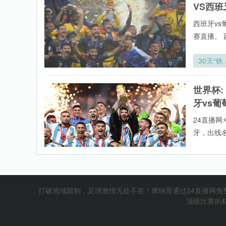
VS西
径与疲劳
积动态识
西班牙vs
机制研究
赛直播。 
vs葡萄牙
录像回放
30天“铁
们可免费观
横江”
世界杯:
牙vs葡
24直播网
牙，出线
用24直播
射手榜、助
“加时鏖
世界杯:
打破地域限制，足球激情无处不在！摩纳哥通过24直播网
界杯今
顶级比赛的精
【西班牙v