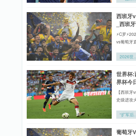
集、新闻
争：202
事。24直
世界杯的
西班牙
西班牙vs
子化攻防
_西班
演”**
⚡️C罗⚡
vs葡萄
网页在线
放呈现,打
2026世
直播,致力
杯VAR时
牙比赛直播
性研究：
世界杯:
热门联赛。
复核时间
界杯今
度解析3
强战术博
【西班牙v
新格局
史级进攻
全年呈现
牙vs葡萄
“扩军后
罗全球重要
界杯裁判
有直播均
体能负荷
葡萄牙
直播网专
分异演化