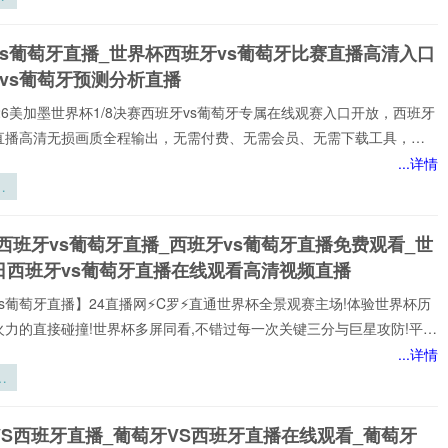
等一应俱全，关注西班牙vs葡萄牙直播最新动态，让你全方位了解赛
6
播网提供【西班牙vs葡萄牙直播】在线直播观看,西班牙vs葡萄牙决赛、
量
vs葡萄牙直播_世界杯西班牙vs葡萄牙比赛直播高清入口
葡萄牙杯直播、西班牙vs葡
推
牙vs葡萄牙预测分析直播
️2026美加墨世界杯1/8决赛西班牙vs葡萄牙专属在线观赛入口开放，西班牙
牙直播高清无损画质全程输出，无需付费、无需会员、无需下载工具，纯
播放，新手球迷也能轻松观赛。所有直播均以高清品质和稳定流畅的播
...详情
造沉浸式观赛感受西班牙vs葡萄牙直播网专注顶级西班牙vs葡萄牙赛事
界
于为大家提供稳定、优质的西班牙vs葡萄牙直播服务,涵盖西班牙vs葡萄
效
,西班牙vs葡萄牙视频观看无插件,西班牙vs葡萄牙直播高清免费观看等
从
西班牙vs葡萄牙直播_西班牙vs葡萄牙直播免费观看_世
24小时不间断更新西班牙vs葡
维
日西班牙vs葡萄牙直播在线观看高清视频直播
2
弈
s葡萄牙直播】24直播网⚡️C罗⚡️直通世界杯全景观赛主场!体验世界杯历
火力的直接碰撞!世界杯多屏同看,不错过每一次关键三分与巨星攻防!平台
世界杯经典快来24直播网，一起感受西班牙vs葡萄牙精彩比赛吧！西班
...详情
牙世界,尽在掌握!我们倾力打造的一站式西班牙vs葡萄牙直播平台,为您网
世
西班牙vs葡萄牙赛事,包括英超、西班牙vs葡萄牙等多项热门联赛。所
员
以高清品质和稳定流畅的播放呈现,打造沉浸式观赛感受西班牙vs葡萄牙
的
VS西班牙直播_葡萄牙VS西班牙直播在线观看_葡萄牙
注顶级西班牙vs葡萄牙赛事直播
路