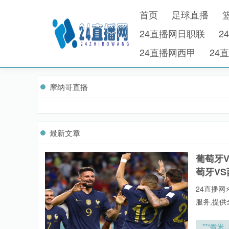
首页
足球直播
24直播网日职联
2
24直播网西甲
24
摩纳哥直播
最新文章
葡萄牙
萄牙V
24直播网
服务,提供
在本站郑重
比赛直播
**“微米