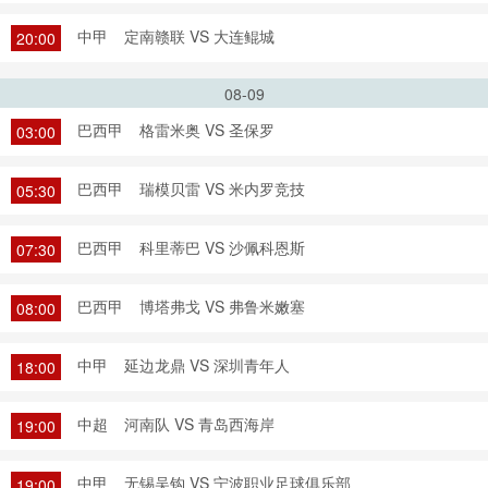
中甲
定南赣联 VS 大连鲲城
20:00
08-09
巴西甲
格雷米奥 VS 圣保罗
03:00
巴西甲
瑞模贝雷 VS 米内罗竞技
05:30
巴西甲
科里蒂巴 VS 沙佩科恩斯
07:30
巴西甲
博塔弗戈 VS 弗鲁米嫩塞
08:00
中甲
延边龙鼎 VS 深圳青年人
18:00
中超
河南队 VS 青岛西海岸
19:00
中甲
无锡吴钩 VS 宁波职业足球俱乐部
19:00