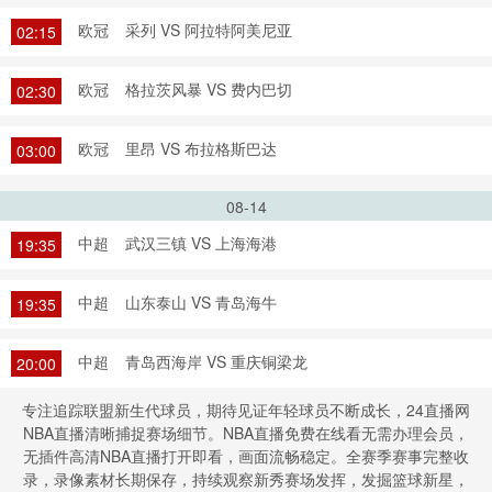
欧冠
采列 VS 阿拉特阿美尼亚
02:15
欧冠
格拉茨风暴 VS 费内巴切
02:30
欧冠
里昂 VS 布拉格斯巴达
03:00
08-14
中超
武汉三镇 VS 上海海港
19:35
中超
山东泰山 VS 青岛海牛
19:35
中超
青岛西海岸 VS 重庆铜梁龙
20:00
专注追踪联盟新生代球员，期待见证年轻球员不断成长，24直播网
NBA直播清晰捕捉赛场细节。NBA直播免费在线看无需办理会员，
无插件高清NBA直播打开即看，画面流畅稳定。全赛季赛事完整收
录，录像素材长期保存，持续观察新秀赛场发挥，发掘篮球新星，