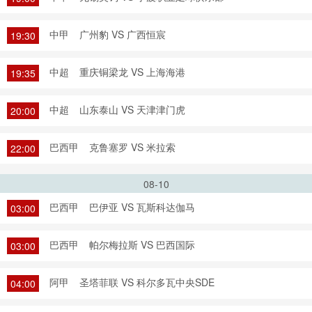
中甲
广州豹 VS 广西恒宸
19:30
中超
重庆铜梁龙 VS 上海海港
19:35
中超
山东泰山 VS 天津津门虎
20:00
巴西甲
克鲁塞罗 VS 米拉索
22:00
08-10
巴西甲
巴伊亚 VS 瓦斯科达伽马
03:00
巴西甲
帕尔梅拉斯 VS 巴西国际
03:00
阿甲
圣塔菲联 VS 科尔多瓦中央SDE
04:00