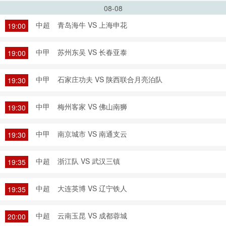
08-08
中超
青岛海牛 VS 上海申花
19:00
中甲
苏州东吴 VS 长春亚泰
19:00
中甲
石家庄功夫 VS 陕西联合月亮泊队
19:30
中甲
梅州客家 VS 佛山南狮
19:30
中甲
南京城市 VS 南通支云
19:30
中超
浙江队 VS 武汉三镇
19:35
中超
大连英博 VS 辽宁铁人
19:35
中超
云南玉昆 VS 成都蓉城
20:00