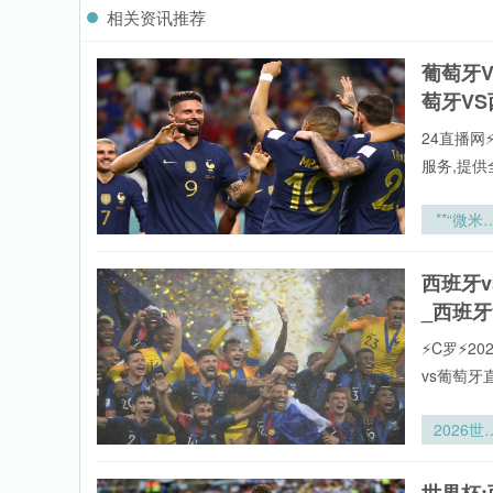
相关资讯推荐
葡萄牙
萄牙V
24直播网
服务,提供
**“微米
争：202
世界杯的
西班牙
子化攻防
_西班
演”**
⚡️C罗⚡
vs葡萄
2026世
杯VAR时
性研究：