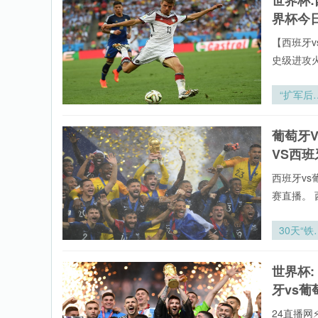
世界杯:
复核时间
界杯今
度解析3
强战术博
【西班牙v
新格局
史级进攻
“扩军后
界杯裁判
体能负荷
葡萄牙
分异演化
VS西
径与疲劳
积动态识
西班牙vs
机制研究
赛直播。 
30天“铁
横江”
世界杯:
牙vs葡
24直播网