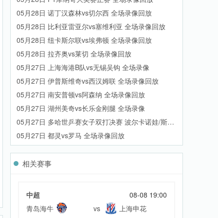
05月28日 诺丁汉森林vs切尔西 全场录像回放
05月28日 比利亚雷亚尔vs塞维利亚 全场录像回放
05月28日 纽卡斯尔联vs埃弗顿 全场录像回放
05月28日 拉齐奥vs莱切 全场录像回放
05月27日 上海海港B队vs无锡吴钩 全场录像
05月27日 伊普斯维奇vs西汉姆联 全场录像回放
05月27日 南安普顿vs阿森纳 全场录像回放
05月27日 湖州美奇vs长乐金刚腿 全场录像
05月27日 多哈世乒赛女子双打决赛 波尔卡诺娃/斯佐
科斯vs王曼昱/蒯曼 全场录像回放
05月27日 都灵vs罗马 全场录像回放
05月26日 赫罗纳vs马德里竞技 全场录像
05月26日 AC米兰vs蒙扎全场录像回放
相关赛事
05月26日 重庆瀚达vs贵州飞鹰 全场录像
05月26日 阿拉维斯vs奥萨苏纳 全场录像回放
中超
08-08 19:00
05月26日 热刺vs布莱顿 全场录像回放
青岛海牛
上海申花
vs
05月26日 阿拉维斯vs奥萨苏纳 全场录像