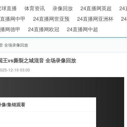
篮球直播
体育资讯
录像回放
24直播网英超
2
4直播网中甲
24直播网世亚预
24直播网亚洲杯
2
直播网德甲
24直播网欧冠
24直播网中超
音 全场录像回放
国王vs撕裂之城混音 全场录像回放
025-12-19 03:00
录像/集锦观看