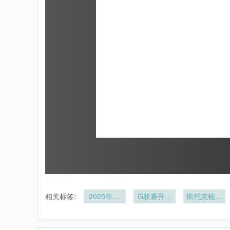
相关标签:
2025年12
G联赛开季
斯托克顿国
月16日
赛
王vs撕裂之
城混音