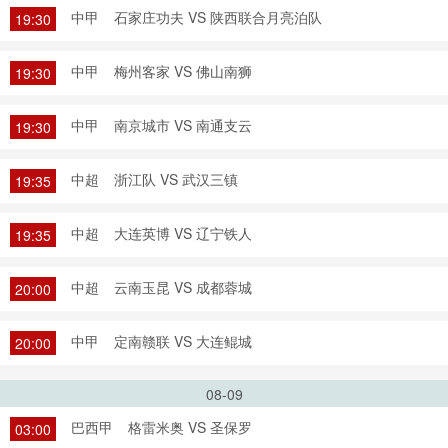
中甲
石家庄功夫 VS 陕西联合月亮泊队
19:30
中甲
梅州客家 VS 佛山南狮
19:30
中甲
南京城市 VS 南通支云
19:30
中超
浙江队 VS 武汉三镇
19:35
中超
大连英博 VS 辽宁铁人
19:35
中超
云南玉昆 VS 成都蓉城
20:00
中甲
定南赣联 VS 大连鲲城
20:00
08-09
巴西甲
格雷米奥 VS 圣保罗
03:00