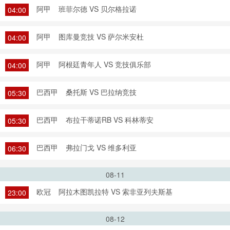
阿甲
班菲尔德 VS 贝尔格拉诺
04:00
阿甲
图库曼竞技 VS 萨尔米安杜
04:00
阿甲
阿根廷青年人 VS 竞技俱乐部
04:00
巴西甲
桑托斯 VS 巴拉纳竞技
05:30
巴西甲
布拉干蒂诺RB VS 科林蒂安
05:30
巴西甲
弗拉门戈 VS 维多利亚
06:30
08-11
欧冠
阿拉木图凯拉特 VS 索非亚列夫斯基
23:00
08-12