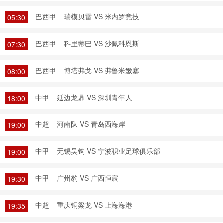
巴西甲
瑞模贝雷 VS 米内罗竞技
05:30
巴西甲
科里蒂巴 VS 沙佩科恩斯
07:30
巴西甲
博塔弗戈 VS 弗鲁米嫩塞
08:00
中甲
延边龙鼎 VS 深圳青年人
18:00
中超
河南队 VS 青岛西海岸
19:00
中甲
无锡吴钩 VS 宁波职业足球俱乐部
19:00
中甲
广州豹 VS 广西恒宸
19:30
中超
重庆铜梁龙 VS 上海海港
19:35