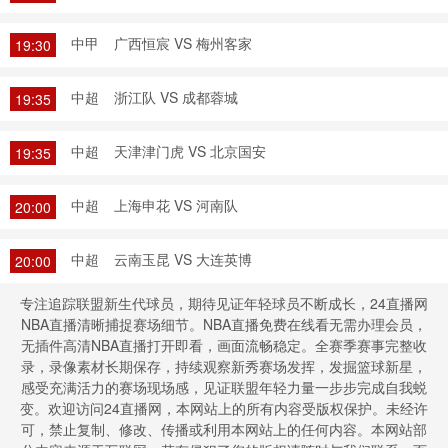
中甲
广西恒宸 VS 梅州客家
19:30
中超
浙江队 VS 成都蓉城
19:35
中超
天津津门虎 VS 北京国安
19:35
中超
上海申花 VS 河南队
20:00
中超
云南玉昆 VS 大连英博
20:00
专注追踪联盟新生代球员，期待见证年轻球员不断成长，24直播网
NBA直播清晰捕捉赛场细节。NBA直播免费在线看无需办理会员，
无插件高清NBA直播打开即看，画面流畅稳定。全赛季赛事完整收
录，录像素材长期保存，持续观察新秀赛场发挥，发掘篮球新星，
感受充满活力的赛场现场感，见证联盟年轻力量一步步完成自我蜕
变。欢迎访问24直播网，本网站上的所有内容受版权保护。未经许
可，禁止复制、修改、传播或利用本网站上的任何内容。本网站部