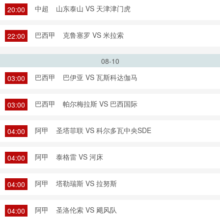
中超
山东泰山 VS 天津津门虎
20:00
巴西甲
克鲁塞罗 VS 米拉索
22:00
08-10
巴西甲
巴伊亚 VS 瓦斯科达伽马
03:00
巴西甲
帕尔梅拉斯 VS 巴西国际
03:00
阿甲
圣塔菲联 VS 科尔多瓦中央SDE
04:00
阿甲
泰格雷 VS 河床
04:00
阿甲
塔勒瑞斯 VS 拉努斯
04:00
阿甲
圣洛伦索 VS 飓风队
04:00