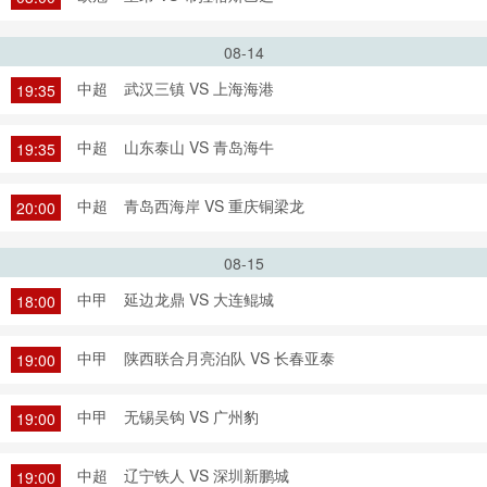
08-14
中超
武汉三镇 VS 上海海港
19:35
中超
山东泰山 VS 青岛海牛
19:35
中超
青岛西海岸 VS 重庆铜梁龙
20:00
08-15
中甲
延边龙鼎 VS 大连鲲城
18:00
中甲
陕西联合月亮泊队 VS 长春亚泰
19:00
中甲
无锡吴钩 VS 广州豹
19:00
中超
辽宁铁人 VS 深圳新鹏城
19:00