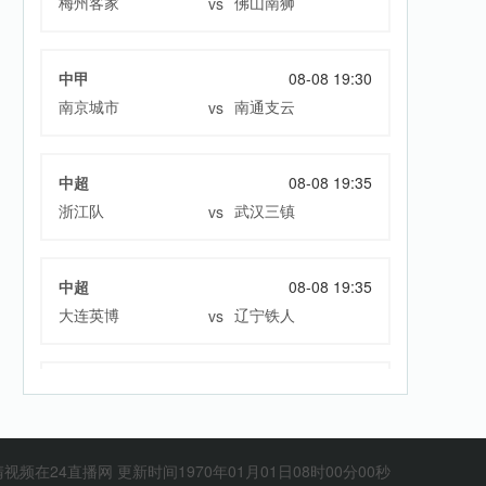
梅州客家
佛山南狮
vs
中甲
08-08 19:30
南京城市
南通支云
vs
中超
08-08 19:35
浙江队
武汉三镇
vs
中超
08-08 19:35
大连英博
辽宁铁人
vs
中超
08-08 20:00
云南玉昆
成都蓉城
vs
4直播网 更新时间1970年01月01日08时00分00秒