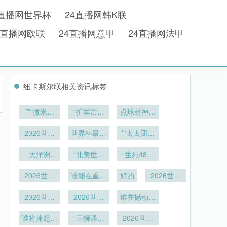
4直播网世界杯
24直播网韩K联
4直播网欧联
24直播网意甲
24直播网法甲
纽卡斯尔联相关资讯标签
**“微米战
“扩军后世
点球封神：
争：2026
界杯裁判员
2026世界
世界杯的量
2026世界
体能负荷的
世界杯最快
杯淘汰赛的
**太太团巅
子化攻防推
杯场馆安全
分异演化路
进球纪录诞
峰对决：乔
宿命对决”
评估：费城
大洋洲
演”**
径与疲劳累
“北美世界
生
“生死48小
治娜VS布
林肯金融球
2026世预
积动态识别
杯场馆LED
时：2026
鲁娜
场应急疏散
赛直通：赛
2026世预
照明显色特
谁能在重压
机制研究”
世界杯淘汰
好的
2026世界
通道宽度标
制升级与战
赛欧洲区附
性对电视转
下稳住呼吸
赛极速轮转
杯鹰眼技术
准符合性深
术革新的战
加赛暗藏杀
2026世界
播色彩还原
2026世界
谁在撼动格
的终极考
解析：大都
机：第五档
杯前瞻：阿
度分析
略解析
效果的实证
杯跨城挑
局？
验”
会人寿球场
兹特克球场
谁将捧起大
球队
战：温哥华
“三狮遇格
分析”
2026世界
校准基准点