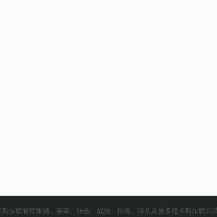
联赛程集锦、赛事、转会、战报、排名、球队及更多纽卡斯尔联高清视频在2