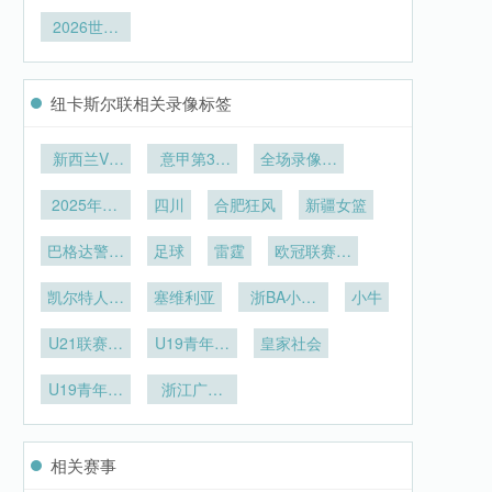
草皮改造技
力神杯
至迈阿密6
子：2026
杯I组：法
深度报告
2026世界
术解析
世界杯J组
国稳坐头把
杯L组前
头名之争谁
交椅
瞻：比利时
主沉浮”
与克罗地亚
纽卡斯尔联相关录像标签
新西兰VS
意甲第31
全场录像回
埃及新西兰
轮
放
2025年12
VS埃及直
四川
合肥狂风
新疆女篮
月27日
播
巴格达警察
足球
雷霆
欧冠联赛阶
vs吉达国民
段第6轮
凯尔特人vs
塞维利亚
浙BA小组
小牛
猛龙
赛B组第17
U21联赛决
U19青年篮
皇家社会
轮
赛第5轮
球联赛小组
U19青年篮
浙江广厦
赛第7轮
球联赛小组
U19
赛第6轮
相关赛事