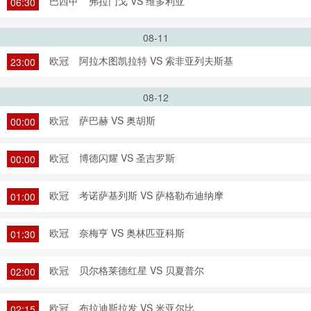
巴西甲
弗拉门戈 VS 维多利亚
06:30
08-11
欧冠
阿拉木图凯拉特 VS 索非亚列夫斯基
23:00
08-12
欧冠
萨巴赫 VS 奥胡斯
00:00
欧冠
博德闪耀 VS 圣吉罗斯
00:00
欧冠
考诺萨基列斯 VS 萨格勒布迪纳摩
01:00
欧冠
奈梅亨 VS 奥林匹亚科斯
01:30
欧冠
贝尔格莱德红星 VS 贝夏普尔
02:00
欧冠
布拉迪斯拉发 VS 米亚尔比
02:15