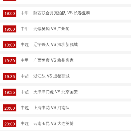
中甲
陕西联合月亮泊队 VS 长春亚泰
19:00
中甲
无锡吴钩 VS 广州豹
19:00
中超
辽宁铁人 VS 深圳新鹏城
19:00
中甲
广西恒宸 VS 梅州客家
19:30
中超
浙江队 VS 成都蓉城
19:35
中超
天津津门虎 VS 北京国安
19:35
中超
上海申花 VS 河南队
20:00
中超
云南玉昆 VS 大连英博
20:00