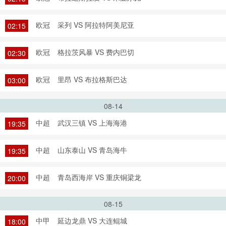
欧冠
采列 VS 阿拉特阿美尼亚
02:15
欧冠
格拉茨风暴 VS 费内巴切
02:30
欧冠
里昂 VS 布拉格斯巴达
03:00
08-14
中超
武汉三镇 VS 上海海港
19:35
中超
山东泰山 VS 青岛海牛
19:35
中超
青岛西海岸 VS 重庆铜梁龙
20:00
08-15
中甲
延边龙鼎 VS 大连鲲城
18:00