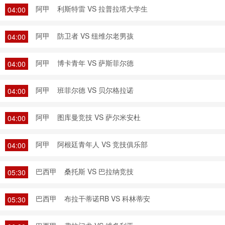
阿甲
利斯特雷 VS 拉普拉塔大学生
04:00
阿甲
防卫者 VS 纽维尔老男孩
04:00
阿甲
博卡青年 VS 萨斯菲尔德
04:00
阿甲
班菲尔德 VS 贝尔格拉诺
04:00
阿甲
图库曼竞技 VS 萨尔米安杜
04:00
阿甲
阿根廷青年人 VS 竞技俱乐部
04:00
巴西甲
桑托斯 VS 巴拉纳竞技
05:30
巴西甲
布拉干蒂诺RB VS 科林蒂安
05:30