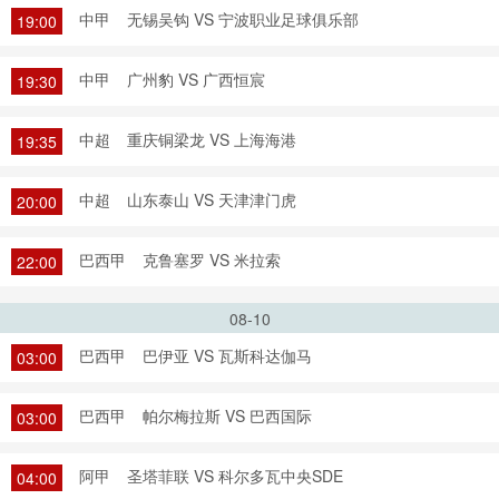
中甲
无锡吴钩 VS 宁波职业足球俱乐部
19:00
中甲
广州豹 VS 广西恒宸
19:30
中超
重庆铜梁龙 VS 上海海港
19:35
中超
山东泰山 VS 天津津门虎
20:00
巴西甲
克鲁塞罗 VS 米拉索
22:00
08-10
巴西甲
巴伊亚 VS 瓦斯科达伽马
03:00
巴西甲
帕尔梅拉斯 VS 巴西国际
03:00
阿甲
圣塔菲联 VS 科尔多瓦中央SDE
04:00