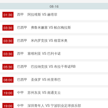
08-16
西甲
阿拉维斯 VS 赫塔菲
01:30
巴西甲
弗鲁米嫩塞 VS 帕尔梅拉斯
03:30
巴西甲
米内罗竞技 VS 格雷米奥
03:30
西甲
塞维利亚 VS 巴列卡诺
03:30
巴西甲
巴拉纳竞技 VS 布拉干蒂诺RB
05:30
巴西甲
圣保罗 VS 科里蒂巴
08:00
中甲
苏州东吴 VS 南通支云
19:00
中甲
深圳青年人 VS 宁波职业足球俱乐部
19:00