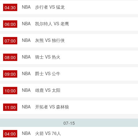
NBA
步行者 VS 猛龙
04:30
NBA
凯尔特人 VS 老鹰
06:00
NBA
灰熊 VS 独行侠
07:00
NBA
骑士 VS 热火
08:00
NBA
爵士 VS 公牛
09:00
NBA
雄鹿 VS 太阳
10:00
NBA
开拓者 VS 森林狼
11:00
07-15
NBA
火箭 VS 76人
04:00