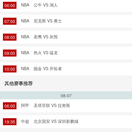
NBA
公牛 VS 湖人
06:00
NBA
尼克斯 VS 勇士
07:00
NBA
老鹰 VS 灰熊
08:00
NBA
热火 VS 猛龙
09:00
NBA
掘金 VS 开拓者
10:00
其他赛事推荐
08-07
阿甲
圣塔菲联 VS 拉努斯
06:00
中超
北京国安 VS 深圳新鹏城
19:35