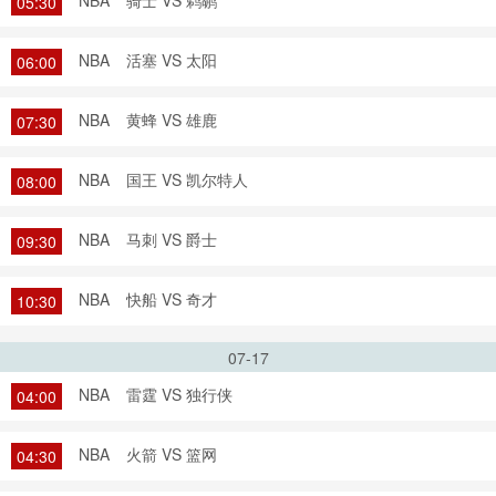
NBA
骑士 VS 鹈鹕
05:30
NBA
活塞 VS 太阳
06:00
NBA
黄蜂 VS 雄鹿
07:30
NBA
国王 VS 凯尔特人
08:00
NBA
马刺 VS 爵士
09:30
NBA
快船 VS 奇才
10:30
07-17
NBA
雷霆 VS 独行侠
04:00
NBA
火箭 VS 篮网
04:30