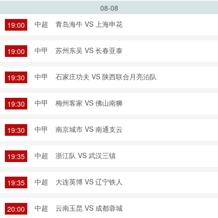
08-08
中超
青岛海牛 VS 上海申花
19:00
中甲
苏州东吴 VS 长春亚泰
19:00
中甲
石家庄功夫 VS 陕西联合月亮泊队
19:30
中甲
梅州客家 VS 佛山南狮
19:30
中甲
南京城市 VS 南通支云
19:30
中超
浙江队 VS 武汉三镇
19:35
中超
大连英博 VS 辽宁铁人
19:35
中超
云南玉昆 VS 成都蓉城
20:00