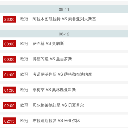
08-11
欧冠
阿拉木图凯拉特 VS 索非亚列夫斯基
23:00
08-12
欧冠
萨巴赫 VS 奥胡斯
00:00
欧冠
博德闪耀 VS 圣吉罗斯
00:00
欧冠
考诺萨基列斯 VS 萨格勒布迪纳摩
01:00
欧冠
奈梅亨 VS 奥林匹亚科斯
01:30
欧冠
贝尔格莱德红星 VS 贝夏普尔
02:00
欧冠
布拉迪斯拉发 VS 米亚尔比
02:15