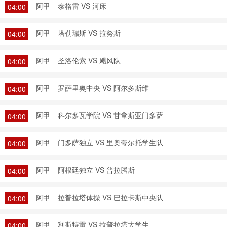
阿甲
泰格雷 VS 河床
04:00
阿甲
塔勒瑞斯 VS 拉努斯
04:00
阿甲
圣洛伦索 VS 飓风队
04:00
阿甲
罗萨里奥中央 VS 阿尔多斯维
04:00
阿甲
科尔多瓦学院 VS 甘拿斯亚门多萨
04:00
阿甲
门多萨独立 VS 里奥夸尔托学生队
04:00
阿甲
阿根廷独立 VS 普拉腾斯
04:00
阿甲
拉普拉塔体操 VS 巴拉卡斯中央队
04:00
阿甲
利斯特雷 VS 拉普拉塔大学生
04:00