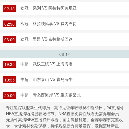
欧冠
采列 VS 阿拉特阿美尼亚
02:15
欧冠
格拉茨风暴 VS 费内巴切
02:30
欧冠
里昂 VS 布拉格斯巴达
03:00
08-14
中超
武汉三镇 VS 上海海港
19:35
中超
山东泰山 VS 青岛海牛
19:35
中超
青岛西海岸 VS 重庆铜梁龙
20:00
专注追踪联盟新生代球员，期待见证年轻球员不断成长，24直播网
NBA直播清晰捕捉赛场细节。NBA直播免费在线看无需办理会员，
无插件高清NBA直播打开即看，画面流畅稳定。全赛季赛事完整收
录，录像素材长期保存，持续观察新秀赛场发挥，发掘篮球新星，