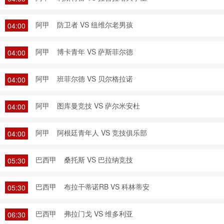
阿甲
防卫者 VS 纽维尔老男孩
04:00
阿甲
博卡青年 VS 萨斯菲尔德
04:00
阿甲
班菲尔德 VS 贝尔格拉诺
04:00
阿甲
图库曼竞技 VS 萨尔米安杜
04:00
阿甲
阿根廷青年人 VS 竞技俱乐部
04:00
巴西甲
桑托斯 VS 巴拉纳竞技
05:30
巴西甲
布拉干蒂诺RB VS 科林蒂安
05:30
巴西甲
弗拉门戈 VS 维多利亚
06:30